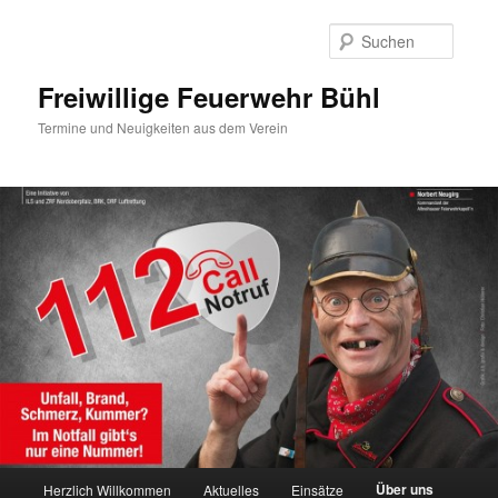
Zum
primären
Suche
Inhalt
springen
Freiwillige Feuerwehr Bühl
Termine und Neuigkeiten aus dem Verein
Hauptmenü
Über uns
Herzlich Willkommen
Aktuelles
Einsätze