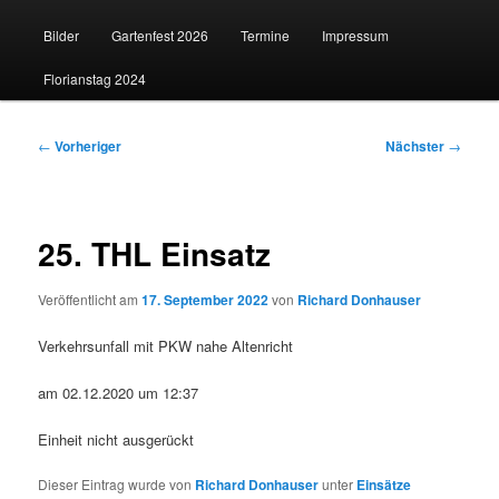
Bilder
Gartenfest 2026
Termine
Impressum
Florianstag 2024
Beitragsnavigation
←
Vorheriger
Nächster
→
25. THL Einsatz
Veröffentlicht am
17. September 2022
von
Richard Donhauser
Verkehrsunfall mit PKW nahe Altenricht
am 02.12.2020 um 12:37
Einheit nicht ausgerückt
Dieser Eintrag wurde von
Richard Donhauser
unter
Einsätze