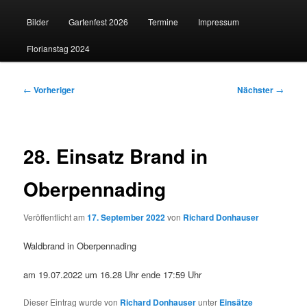
Bilder
Gartenfest 2026
Termine
Impressum
Florianstag 2024
Beitragsnavigation
←
Vorheriger
Nächster
→
28. Einsatz Brand in
Oberpennading
Veröffentlicht am
17. September 2022
von
Richard Donhauser
Waldbrand in Oberpennading
am 19.07.2022 um 16.28 Uhr ende 17:59 Uhr
Dieser Eintrag wurde von
Richard Donhauser
unter
Einsätze