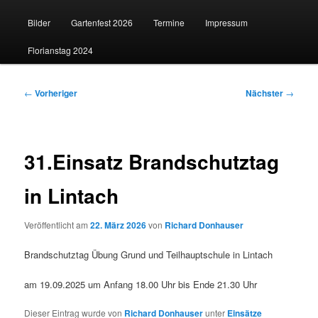
Bilder
Gartenfest 2026
Termine
Impressum
Florianstag 2024
Beitragsnavigation
←
Vorheriger
Nächster
→
31.Einsatz Brandschutztag
in Lintach
Veröffentlicht am
22. März 2026
von
Richard Donhauser
Brandschutztag Übung Grund und Teilhauptschule in Lintach
am 19.09.2025 um Anfang 18.00 Uhr bis Ende 21.30 Uhr
Dieser Eintrag wurde von
Richard Donhauser
unter
Einsätze