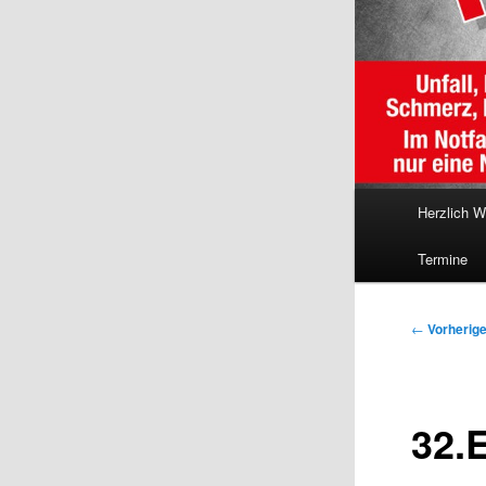
Hauptmenü
Herzlich 
Termine
Beitragsna
←
Vorherig
32.